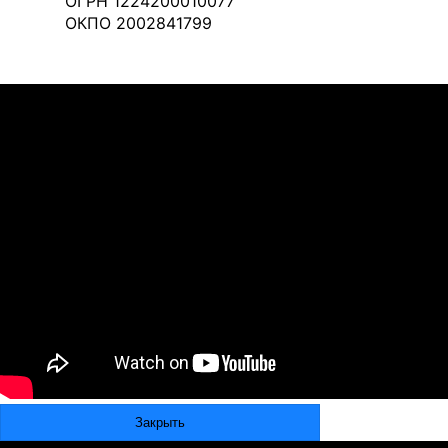
ОГРН 1224200010077
ОКПО 2002841799
Закрыть