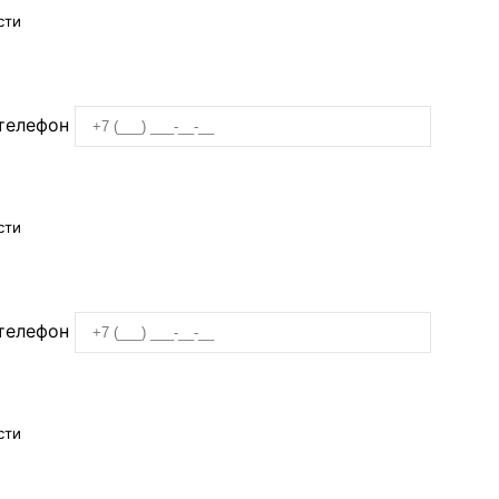
сти
телефон
сти
телефон
сти