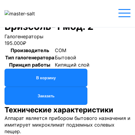
Главная
»
Магазин
»
Галогенераторы
»
Бризсоль-1
мод. 2
Бризсоль-1 мод. 2
Галогенераторы
195.000
₽
Производитель
СОМ
Тип галогенератора
Бытовой
Принцип работы
Кипящий слой
В корзину
Заказать
Технические характеристики
Аппарат является прибором бытового назначения и
имитирует микроклимат подземных солевых
пещер.